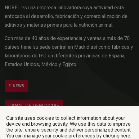
NOREL es una empresa innovadora cuya actividad está
enfocada al desarrollo, fabricación y comercialización de
aditivos y materias primas para la nutrición animal.
Con más de 40 años de experiencia y ventas a más de 70
países tiene su sede central en Madrid así como fábricas y
laboratorios de I+D en diferentes provincias de España,
Estados Unidos, México y Egipto.
E-NEWS
CANAL DE DENUNCIAS
Our site uses cookies to collect information about your
Login
device and browsing activity. We use this data to improve
the site, ensure security and deliver personalized content.
Norel Animal Nutrition – © 2018 Norel S.A – All rigths reserved |
Política de
You can manage your cookie preferences by
clicking here
.