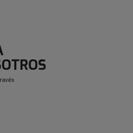
A
SOTROS
través