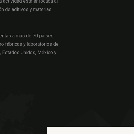
actividad está enfocada al
ón de aditivos y materias
entas a más de 70 países
o fábricas y laboratorios de
a, Estados Unidos, México y