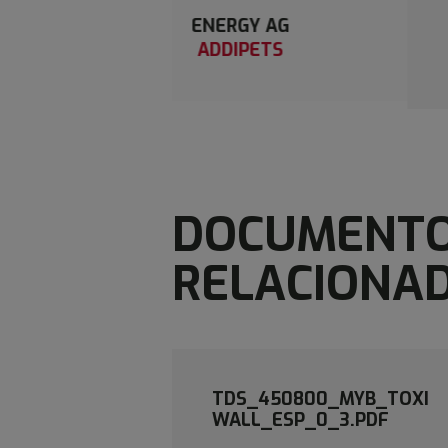
GY AG
MINERALES ORGÁNICOS
IPETS
ADDIPETS
DOCUMENT
RELACIONA
TDS_450800_MYB_TOXI
WALL_ESP_0_3.PDF