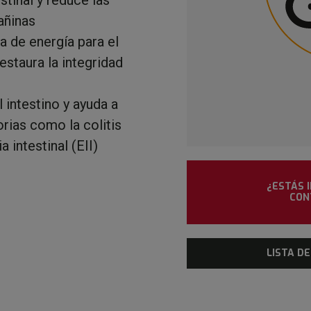
añinas
 de energía para el
restaura la integridad
 intestino y ayuda a
orias como la colitis
 intestinal (EII)
¿ESTÁS 
CON
LISTA D