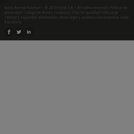
Norel Animal Nutrition – © 2018 Norel S.A – All rigths reserved |
Política de
privacidad
|
Código de ética y conducta
|
Plan de Igualdad
Política de
calidad y seguridad alimentaria
|
Aviso legal y cookies
|
Developed by Code
Barcelona