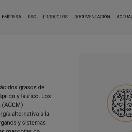
EMPRESA
RSC
PRODUCTOS
DOCUMENTACIÓN
ACTUA
 ácidos grasos de
áprico y láurico. Los
a (AGCM)
gía alternativa a la
órganos y sistemas
las mascotas de