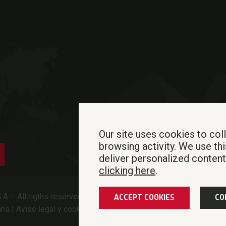
Our site uses cookies to col
browsing activity. We use thi
deliver personalized conten
clicking here
.
.A – All rigths reserved |
Política de privacidad
|
Código de étic
ACCEPT COOKIES
CO
ria
|
Aviso legal y cookies
|
Developed by Code Barcelona