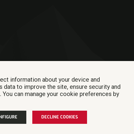
lect information about your device and
s data to improve the site, ensure security and
Iniciar sesión
t. You can manage your cookie preferences by
a y conducta
|
Plan de Igualdad
NFIGURE
DECLINE COOKIES