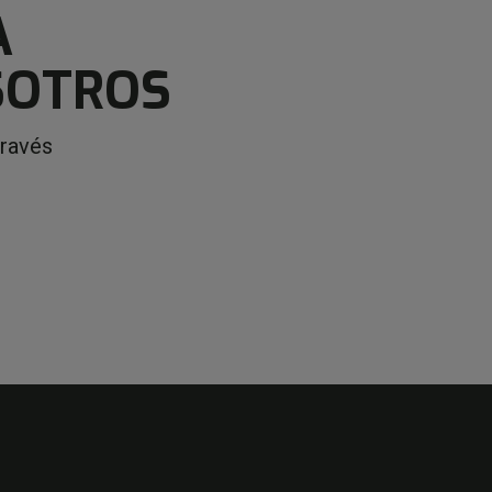
A
SOTROS
través