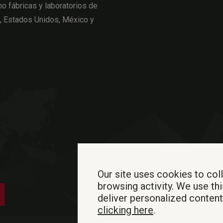
o fábricas y laboratorios de
a, Estados Unidos, México y
Our site uses cookies to col
browsing activity. We use thi
deliver personalized conten
clicking here
.