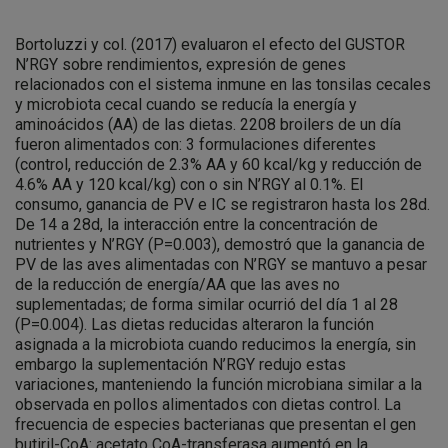
Bortoluzzi y col. (2017) evaluaron el efecto del GUSTOR
N’RGY sobre rendimientos, expresión de genes
relacionados con el sistema inmune en las tonsilas cecales
y microbiota cecal cuando se reducía la energía y
aminoácidos (AA) de las dietas. 2208 broilers de un día
fueron alimentados con: 3 formulaciones diferentes
(control, reducción de 2.3% AA y 60 kcal/kg y reducción de
4.6% AA y 120 kcal/kg) con o sin N’RGY al 0.1%. El
consumo, ganancia de PV e IC se registraron hasta los 28d.
De 14 a 28d, la interacción entre la concentración de
nutrientes y N’RGY (P=0.003), demostró que la ganancia de
PV de las aves alimentadas con N’RGY se mantuvo a pesar
de la reducción de energía/AA que las aves no
suplementadas; de forma similar ocurrió del día 1 al 28
(P=0.004). Las dietas reducidas alteraron la función
asignada a la microbiota cuando reducimos la energía, sin
embargo la suplementación N’RGY redujo estas
variaciones, manteniendo la función microbiana similar a la
observada en pollos alimentados con dietas control. La
frecuencia de especies bacterianas que presentan el gen
butiril-CoA: acetato CoA-transferasa aumentó en la