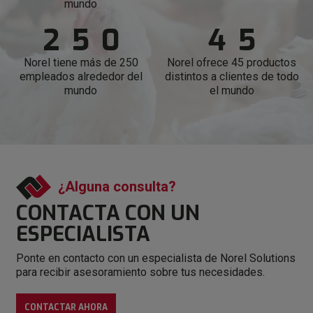
1
4
3
3
4
7
9
2
mundo
2
5
0
4
5
8
3
3
6
1
5
6
Norel tiene más de 250
Norel ofrece 45 productos
9
4
empleados alrededor del
distintos
a clientes de todo
0
7
2
6
7
mundo
el mundo
5
1
8
3
7
8
6
2
9
4
8
9
7
3
5
9
¿Alguna consulta?
8
CONTACTA CON
UN
4
6
9
ESPECIALISTA
5
7
Ponte en contacto con un especialista de Norel Solutions
para recibir asesoramiento sobre tus necesidades.
6
8
CONTACTAR AHORA