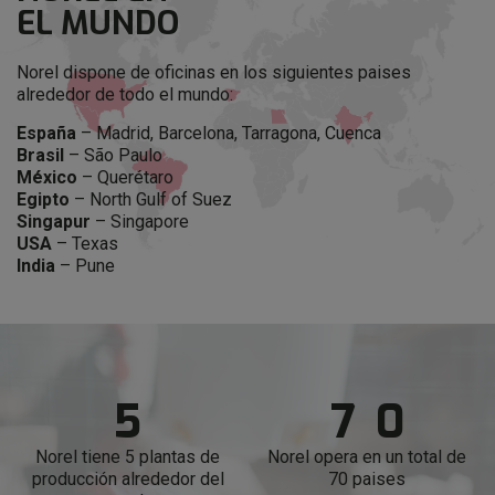
EL MUNDO
1
3
2
0
Norel dispone de oficinas en los siguientes paises
alrededor de todo el mundo:
3
1
España
– Madrid, Barcelona, Tarragona, Cuenca
1
1
Brasil
– São Paulo
0
2
México
– Querétaro
2
1
2
Egipto
– North Gulf of Suez
1
3
Singapur
– Singapore
USA
– Texas
3
2
3
2
4
1
India
– Pune
0
3
0
3
5
2
1
0
1
4
6
3
2
1
1
2
5
7
0
3
2
2
3
6
8
1
Norel tiene 5 plantas de
Norel opera en un
total de
producción alrededor del
70 paises