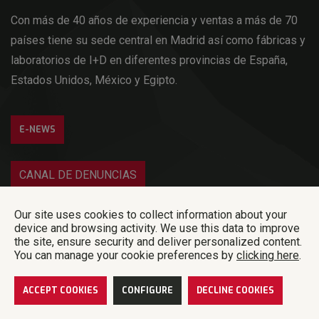
Con más de 40 años de experiencia y ventas a más de 70
países tiene su sede central en Madrid así como fábricas y
laboratorios de I+D en diferentes provincias de España,
Estados Unidos, México y Egipto.
E-NEWS
CANAL DE DENUNCIAS
Iniciar sesión
Our site uses cookies to collect information about your
device and browsing activity. We use this data to improve
the site, ensure security and deliver personalized content.
Norel Animal Nutrition – © 2018 Norel S.A – All rigths reserved |
Política de
privacidad
|
Código de ética y conducta
|
Plan de Igualdad
Política de
You can manage your cookie preferences by
clicking here
.
calidad y seguridad alimentaria
|
Aviso legal y cookies
|
Developed by Code
Barcelona
ACCEPT COOKIES
CONFIGURE
DECLINE COOKIES