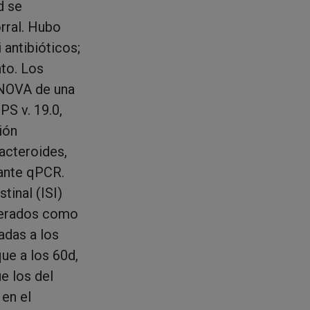
d se
rral. Hubo
 antibióticos;
to. Los
ANOVA de una
S v. 19.0,
ión
acteroides,
iante qPCR.
tinal (ISI)
iderados como
adas a los
ue a los 60d,
e los del
 en el