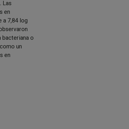
. Las
s en
e a 7,84 log
 observaron
n bacteriana o
e como un
s en