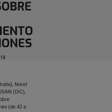
SOBRE
IENTO
HONES
018
ralia), Norel
OSAN (DIC),
obre
nes (de 42 a