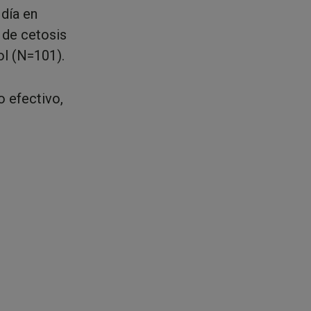
día en
 de cetosis
ol (N=101).
 efectivo,