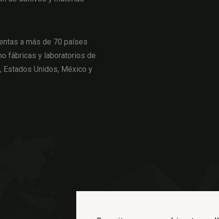
entas a más de 70 países
o fábricas y laboratorios de
a, Estados Unidos, México y