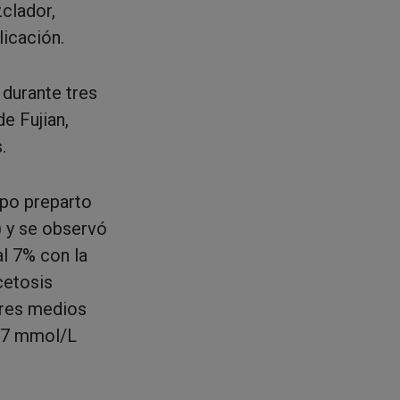
clador,
licación.
 durante tres
e Fujian,
s.
upo preparto
 y se observó
al 7% con la
cetosis
lores medios
.57 mmol/L