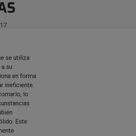
AS
017
e se utiliza
 a su
ciona en forma
r ineficiente.
tomarlo, lo
rcunstancias
mbién
lido. Este
mente