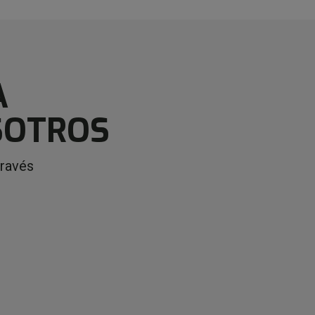
A
SOTROS
través