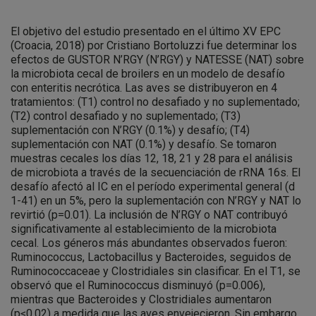
El objetivo del estudio presentado en el último XV EPC
(Croacia, 2018) por Cristiano Bortoluzzi fue determinar los
efectos de GUSTOR N’RGY (N’RGY) y NATESSE (NAT) sobre
la microbiota cecal de broilers en un modelo de desafío
con enteritis necrótica. Las aves se distribuyeron en 4
tratamientos: (T1) control no desafiado y no suplementado;
(T2) control desafiado y no suplementado; (T3)
suplementación con N’RGY (0.1%) y desafío; (T4)
suplementación con NAT (0.1%) y desafío. Se tomaron
muestras cecales los días 12, 18, 21 y 28 para el análisis
de microbiota a través de la secuenciación de rRNA 16s. El
desafío afectó al IC en el período experimental general (d
1-41) en un 5%, pero la suplementación con N’RGY y NAT lo
revirtió (p=0.01). La inclusión de N’RGY o NAT contribuyó
significativamente al establecimiento de la microbiota
cecal. Los géneros más abundantes observados fueron:
Ruminococcus, Lactobacillus y Bacteroides, seguidos de
Ruminococcaceae y Clostridiales sin clasificar. En el T1, se
observó que el Ruminococcus disminuyó (p=0.006),
mientras que Bacteroides y Clostridiales aumentaron
(p≤0.02) a medida que las aves envejecieron. Sin embargo,