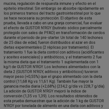
mucina, regulación de respuesta inmune y efecto en el
epitelio intestinal. Sin embargo se absorbe rápidamente en
los primeros tramos del tracto gastrointestinal por lo que
se hace necesaria su protección. El objetivo de esta
prueba, llevada a cabo en una granja comercial, fue evaluar
el efecto de GUSTOR N’RGY (butirato sódico parcialmente
protegido con sales de PFAD) en transformación de cerdos
durante el periodo de pre-starter. Un total de 140 lechones
de 25 días de edad, fueron distribuidos al azar en dos
dietas experimentales (2 réplicas por tratamiento). El
tratamiento 1 fue la dieta control con aditivos (acidificantes
y aceites esenciales) y antibióticos, y el tratamiento 2 fue
la misma dieta que el tratamiento 1 suplementada con 1
kg/t de GUSTOR N’RGY. Los lechones alimentados con la
dieta 2 (GUSTOR N’RGY, aditivos y antibióticos) tuvieron
mayor peso (+0,55%) que el grupo alimentado con la dieta
control (11,68 Kg vs 11,61 Kg). También fue mayor la
ganancia media diaria (+2,68%) (234,2 g/día vs 228,7 g/día).
La adición de GUSTOR N’RGY mejoró la índice de
conversión (1,35 vs 1,39). Los resultados obtenidos de
esta prueba demuestran que la adición de 1 kg de GUSTOR
N’RGY por tonelada de alimento en una dieta con aditivos y