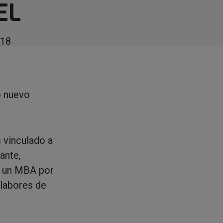
EL
018
o nuevo
s vinculado a
ante,
n un MBA por
 labores de