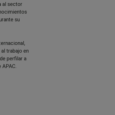
 al sector
onocimientos
urante su
ternacional,
 al trabajo en
e perfilar a
e APAC.