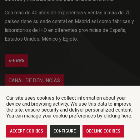
Con más de 40 años de experiencia y ventas a más de 70
países tiene su sede central en Madrid así como fábricas y
laboratorios de I+D en diferentes provincias de España,
Estados Unidos, México y Egipto.
E-NEWS
CANAL DE DENUNCIAS
Iniciar sesión
Our site uses cookies to collect information about your
device and browsing activity. We use this data to improve
the site, ensure security and deliver personalized content.
Norel Animal Nutrition – © 2018 Norel S.A – All rigths reserved |
Política de
privacidad
|
Código de ética y conducta
|
Plan de Igualdad
Política de
You can manage your cookie preferences by
clicking here
.
calidad y seguridad alimentaria
|
Aviso legal y cookies
|
Developed by Code
Barcelona
ACCEPT COOKIES
CONFIGURE
DECLINE COOKIES