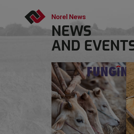
Norel News
NEWS
AND EVENT