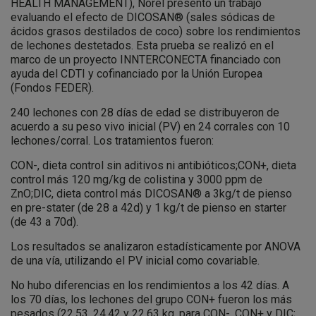
HEALTH MANAGEMENT), Norel presentó un trabajo
evaluando el efecto de DICOSAN® (sales sódicas de
ácidos grasos destilados de coco) sobre los rendimientos
de lechones destetados. Esta prueba se realizó en el
marco de un proyecto INNTERCONECTA financiado con
ayuda del CDTI y cofinanciado por la Unión Europea
(Fondos FEDER).
240 lechones con 28 días de edad se distribuyeron de
acuerdo a su peso vivo inicial (PV) en 24 corrales con 10
lechones/corral. Los tratamientos fueron:
CON-, dieta control sin aditivos ni antibióticos;CON+, dieta
control más 120 mg/kg de colistina y 3000 ppm de
ZnO;DIC, dieta control más DICOSAN® a 3kg/t de pienso
en pre-stater (de 28 a 42d) y 1 kg/t de pienso en starter
(de 43 a 70d).
Los resultados se analizaron estadísticamente por ANOVA
de una vía, utilizando el PV inicial como covariable.
No hubo diferencias en los rendimientos a los 42 días. A
los 70 días, los lechones del grupo CON+ fueron los más
pesados ​​(22,53, 24,42 y 22,63 kg, para CON-, CON+ y DIC;