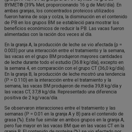
BYMET® (39% Met; proporcionando 16 g de Met/día). En
ambas granjas, los concentrados proteicos utilizados
fueron harina de soja y colza, la disminución en el contenido
de PB en los grupos BM se estableció para mostrar los
beneficios económicos de reducir la PB. Las vacas fueron
alimentadas con la ración dos veces al día.
En la granja A, la producción de leche se vio afectada (p =
0.003) por una interacción entre el tratamiento y la semana,
las vacas en el grupo BM produjeron mayores cantidades
de leche durante todo el estudio (36.8 kg/día), excepto en
la semana 4, en comparación con el grupo CT (36,0 kg/día).
En la granja B, la producción de leche mostró una tendencia
(P = 0.110) en la interacción entre el tratamiento y la
semana, las vacas BM produjeron de media 39,8 kg/día y
las vacas CT, 37,8 kg/día. Representado una diferencia
positiva de 2 kg/vaca/día.
Se observaron interacciones entre el tratamiento y las
semanas (P = 0.01 en la granja A y B) para el contenido de
grasa (%). Este fue similar en ambos grupos en la granja A,
pero fue mayor en las vacas BM que en las vacas CT en la
granja B. El contenido de proteína (%) se vio afectado por