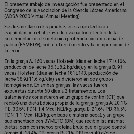
El presente trabajo de investigación fue presentado en el
Congreso de la Asociación de la Ciencia Láctea Americana
(ADSA 2020 Virtual Annual Meeting).
Se desarrollaron dos pruebas en granjas lecheras
españolas con el objetivo de evaluar los efectos de la
suplementación de metionina protegida con estearina de
palma (BYMET®), sobre el rendimiento y la composición de
la leche.
En la granja A, 160 vacas Holstein (días en leche 171±106,
producción de leche 36.3±8.2 kg/día), y en la granja B, 93
vacas Holstein (días en leche 181±143, producción de
leche 38.9±11.6 kg/día) se dividieron en dos grupos
homogéneos. En ambas granjas, las vacas fueron
expuestas durante 60 días a 2 tratamientos. Los
tratamientos consistieron en un grupo de control (CT) que
recibió una dieta básica propia de la granja (granja A: 20,1%
PB, 30,5% FDN, 1,4 Mcal NEl/kg; granja B: 21,6% PB, 36,5%
FDN, 1,1 Mcal NEl/kg; en base a materia seca), y un grupo
suplementado con BYMET® (BM) que recibió las mismas
dietas, pero con menos proteína bruta que el grupo control
(granja A: 18,4% PB; granja B: 21% PB) mas 40 g/d de