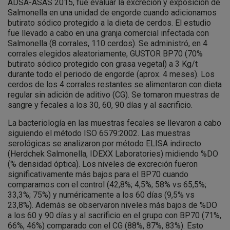
ADSA-ASAS 2015, fue evaluar la excreción y exposición de
Salmonella en una unidad de engorde cuando adicionamos
butirato sódico protegido a la dieta de cerdos. El estudio
fue llevado a cabo en una granja comercial infectada con
Salmonella (8 corrales, 110 cerdos). Se administró, en 4
corrales elegidos aleatoriamente, GUSTOR BP70 (70%
butirato sódico protegido con grasa vegetal) a 3 Kg/t
durante todo el periodo de engorde (aprox. 4 meses). Los
cerdos de los 4 corrales restantes se alimentaron con dieta
regular sin adición de aditivo (CG). Se tomaron muestras de
sangre y fecales a los 30, 60, 90 días y al sacrificio.
La bacteriología en las muestras fecales se llevaron a cabo
siguiendo el método ISO 6579:2002. Las muestras
serológicas se analizaron por método ELISA indirecto
(Herdchek Salmonella, IDEXX Laboratories) midiendo %DO
(% densidad óptica). Los niveles de excreción fueron
significativamente más bajos para el BP70 cuando
comparamos con el control (42,8%; 4,5%; 58% vs 65,5%;
33,3%; 75%) y numéricamente a los 60 días (9,5% vs
23,8%). Además se observaron niveles más bajos de %DO
a los 60 y 90 días y al sacrificio en el grupo con BP70 (71%,
66%, 46%) comparado con el CG (88%, 87%, 83%). Esto